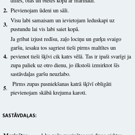
dilles, olas un bietes kopā ar marinādi.
2.
Pievienojam ūdeni un sāli.
Visu labi samaisam un ievietojam leduskapi uz
3.
pustundu lai vis labi saiet kopā.
Ja gribat izjust redīsu, zaļo lociņu un gurķu svaigo
garšu, iesaku tos sagriest tieši pirms maltītes un
4.
pevienot tieši šķīvi cik katrs vēlā. Tas ir ipaši svarīgi ja
zupa paliek uz otro dienu, jo ilkstoši izmirktot šīs
sastāvdaļas garšu neuzlabo.
Pirms zupas pasniekšanas katrā šķīvī obligāti
5
.
pievienojam skābā krejuma karoti.
SASTĀVDAĻAS: