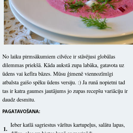
No laiku pirmsākumiem cilvēce ir stāvējusi globālas
dilemmas priekšā. Kāda aukstā zupa labāka, gatavota uz
ūdens vai kefīra bāzes. Mūsu ģimenē viennozīmīgi
atbalsta gaišo spēku ūdens versiju. :) Ja runā nopietni tad
tas ir katra gaumes jautājums jo
zupas recepšu variāciju ir
daudz desmitu.
PAGATAVOŠANA:
Ieber katlā sagriestus vārītus kartupeļus, salātu lapas,
1.