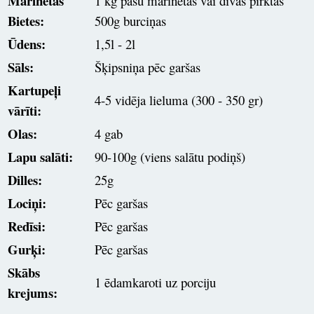
Marinētas
1 kg pašu marinētas vai divas pirktas
Bietes:
500g burciņas
Ūdens:
1,5l - 2l
Sāls:
Šķipsniņa pēc garšas
Kartupeļi
4-5 vidēja lieluma (300 - 350 gr)
vārīti:
Olas:
4 gab
Lapu salāti:
90-100g (viens salātu podiņš)
Dilles:
25g
Lociņi:
Pēc garšas
Redīsi:
Pēc garšas
Gurķi:
Pēc garšas
Skābs
1 ēdamkaroti uz porciju
krejums: