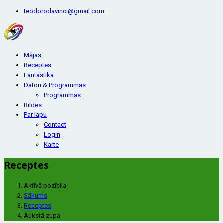
teodorodavinci@gmail.com
Mājas
Receptes
Fantastika
Datori & Programmas
Programmas
Bildes
Par lapu
Contact
Login
Karte
Receptes
Aktīvā pozīcija:
Sākums
Receptes
Aukstā zupa