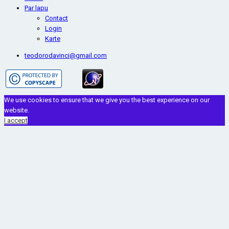
Par lapu
Contact
Login
Karte
teodorodavinci@gmail.com
We use cookies to ensure that we give you the best experience on our
website.
I accept