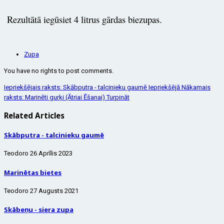
Rezultātā iegūsiet 4 litrus gārdas biezupas.
Zupa
You have no rights to post comments.
Iepriekšējais raksts: Skābputra - talcinieku gaumē
Iepriekšējā
Nākamais
raksts: Marinēti gurķi (Ātriai Ēšanai)
Turpināt
Related Articles
Skābputra - talcinieku gaumē
Teodoro
26 Aprīlis 2023
Marinētas bietes
Teodoro
27 Augusts 2021
Skābeņu - siera zupa