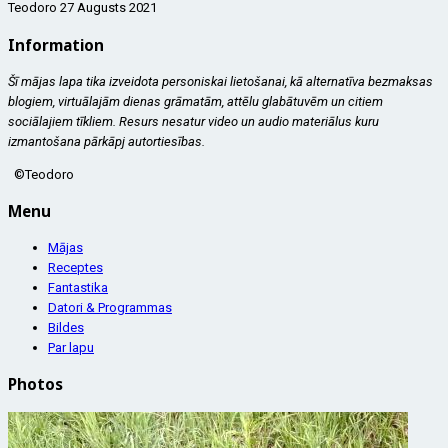
Teodoro
27 Augusts 2021
Information
Šī mājas lapa tika izveidota personiskai lietošanai, kā alternatīva bezmaksas
blogiem, virtuālajām dienas grāmatām, attēlu glabātuvēm un citiem
sociālajiem tīkliem. Resurs nesatur video un audio materiālus kuru
izmantošana pārkāpj autortiesības.
©Teodoro
Menu
Mājas
Receptes
Fantastika
Datori & Programmas
Bildes
Par lapu
Photos